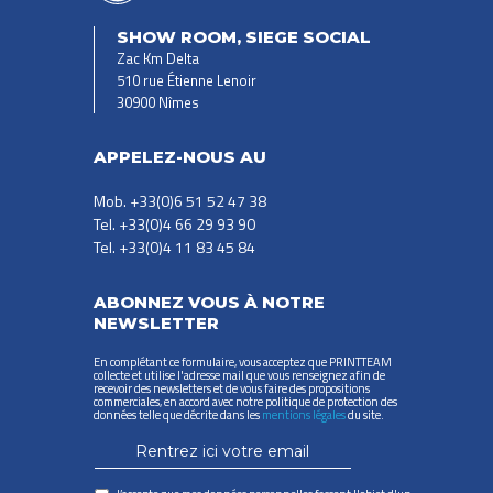
SHOW ROOM, SIEGE SOCIAL
Zac Km Delta
510 rue Étienne Lenoir
30900 Nîmes
APPELEZ-NOUS AU
Mob. +33(0)6 51 52 47 38
Tel. +33(0)4 66 29 93 90
Tel. +33(0)4 11 83 45 84
ABONNEZ VOUS À NOTRE
NEWSLETTER
En complétant ce formulaire, vous acceptez que PRINTTEAM
collecte et utilise l'adresse mail que vous renseignez afin de
recevoir des newsletters et de vous faire des propositions
commerciales, en accord avec notre politique de protection des
données telle que décrite dans les
mentions légales
du site.